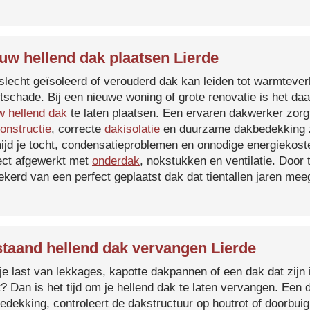
uw hellend dak plaatsen Lierde
slecht geïsoleerd of verouderd dak kan leiden tot warmtever
tschade. Bij een nieuwe woning of grote renovatie is het da
w hellend dak
te laten plaatsen. Een ervaren dakwerker zorg
onstructie
, correcte
dakisolatie
en duurzame dakbedekking z
ijd je tocht, condensatieproblemen en onnodige energiekost
ect afgewerkt met
onderdak
, nokstukken en ventilatie. Door
ekerd van een perfect geplaatst dak dat tientallen jaren me
taand hellend dak vervangen Lierde
je last van lekkages, kapotte dakpannen of een dak dat zijn 
t? Dan is het tijd om je hellend dak te laten vervangen. Een
edekking, controleert de dakstructuur op houtrot of doorbui