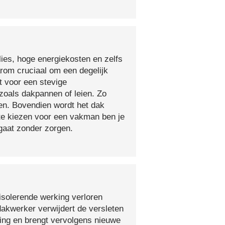
lies, hoge energiekosten en zelfs
arom cruciaal om een degelijk
t voor een stevige
oals dakpannen of leien. Zo
en. Bovendien wordt het dak
 te kiezen voor een vakman ben je
egaat zonder zorgen.
isolerende werking verloren
 dakwerker verwijdert de versleten
ging en brengt vervolgens nieuwe