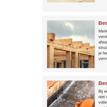
Bes
Merk 
vern
afwa
stru
je h
verm
Bes
Bij 
niet
voll