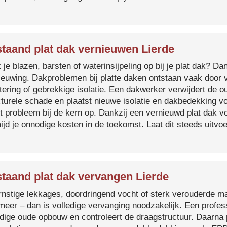
taand plat dak vernieuwen Lierde
je blazen, barsten of waterinsijpeling op bij je plat dak? Dan
ieuwing. Dakproblemen bij platte daken ontstaan vaak door 
tering of gebrekkige isolatie. Een dakwerker verwijdert de o
cturele schade en plaatst nieuwe isolatie en dakbedekking v
et probleem bij de kern op. Dankzij een vernieuwd plat dak 
ijd je onnodige kosten in de toekomst. Laat dit steeds uitv
taand plat dak vervangen Lierde
ernstige lekkages, doordringend vocht of sterk verouderde mat
 meer – dan is volledige vervanging noodzakelijk. Een profes
edige oude opbouw en controleert de draagstructuur. Daarna 