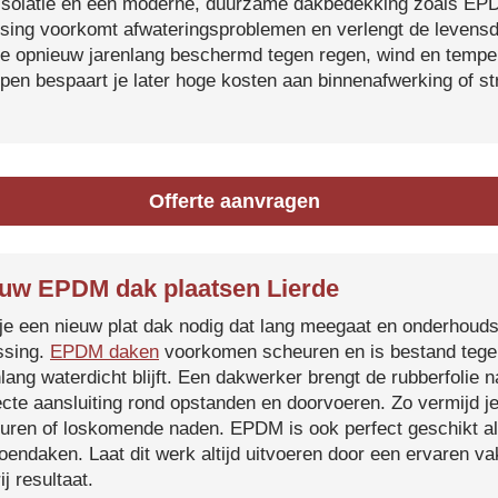
isolatie en een moderne, duurzame dakbedekking zoals EP
tsing voorkomt afwateringsproblemen en verlengt de levensdu
je opnieuw jarenlang beschermd tegen regen, wind en temper
ijpen bespaart je later hoge kosten aan binnenafwerking of s
Offerte aanvragen
uw EPDM dak plaatsen Lierde
je een nieuw plat dak nodig dat lang meegaat en onderhoud
ssing.
EPDM daken
voorkomen scheuren en is bestand tegen
nlang waterdicht blijft. Een dakwerker brengt de rubberfolie 
ecte aansluiting rond opstanden en doorvoeren. Zo vermijd j
uren of loskomende naden. EPDM is ook perfect geschikt a
roendaken. Laat dit werk altijd uitvoeren door een ervaren 
ij resultaat.