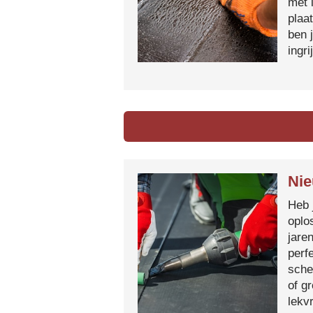
met 
plaa
ben 
ingr
Nie
Heb 
oplo
jare
perf
sche
of g
lekvr