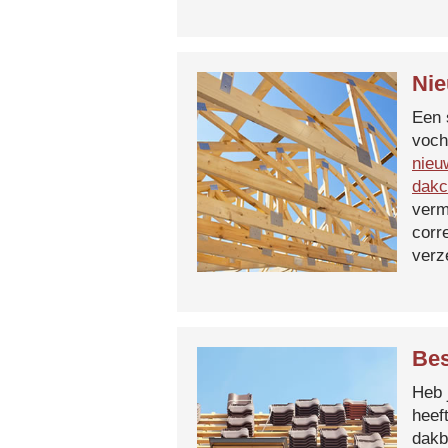
Nie
Een 
voch
nieu
dakc
verm
corr
verz
Bes
Heb 
heef
dakb