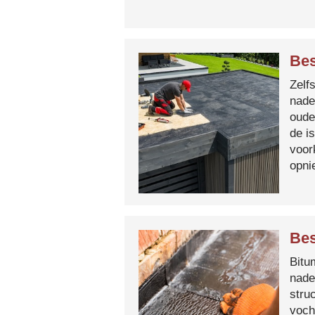
Bes
Zelf
nade
oude
de i
voor
opni
Bes
Bitum
nade
stru
voch