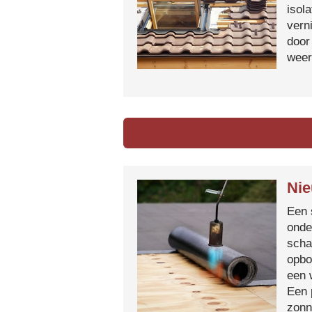
isol
vern
door
weer
Nie
Een 
onde
scha
opbo
een 
Een 
zonn