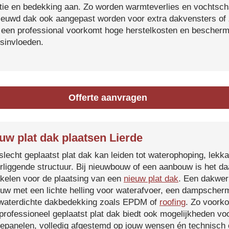
atie en bedekking aan. Zo worden warmteverlies en vochtsc
ieuwd dak ook aangepast worden voor extra dakvensters o
 een professional voorkomt hoge herstelkosten en beschermt
sinvloeden.
Offerte aanvragen
uw plat dak plaatsen Lierde
slecht geplaatst plat dak kan leiden tot waterophoping, lek
rliggende structuur. Bij nieuwbouw of een aanbouw is het d
kelen voor de plaatsing van een
nieuw plat dak
. Een dakwer
uw met een lichte helling voor waterafvoer, een dampscherm
waterdichte dakbedekking zoals EPDM of
roofing
. Zo voorko
professioneel geplaatst plat dak biedt ook mogelijkheden voo
epanelen, volledig afgestemd op jouw wensen én technisch c