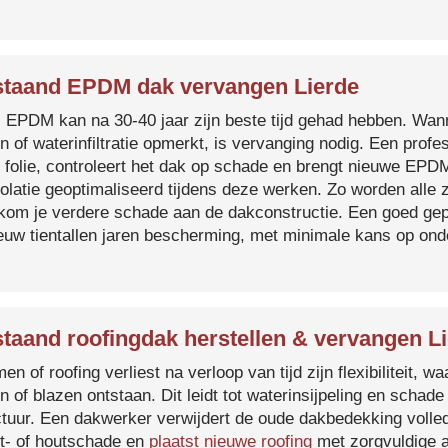
taand EPDM dak vervangen Lierde
s EPDM kan na 30-40 jaar zijn beste tijd gehad hebben. Wa
n of waterinfiltratie opmerkt, is vervanging nodig. Een prof
 folie, controleert het dak op schade en brengt nieuwe EP
solatie geoptimaliseerd tijdens deze werken. Zo worden all
kom je verdere schade aan de dakconstructie. Een goed ge
euw tientallen jaren bescherming, met minimale kans op on
taand roofingdak herstellen & vervangen L
en of roofing verliest na verloop van tijd zijn flexibiliteit,
n of blazen ontstaan. Dit leidt tot waterinsijpeling en schade
ctuur. Een dakwerker verwijdert de oude dakbedekking volled
t- of houtschade en
plaatst nieuwe roofing
met zorgvuldige a