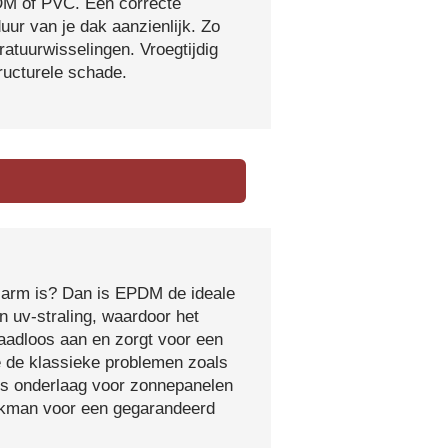
DM of PVC. Een correcte
ur van je dak aanzienlijk. Zo
atuurwisselingen. Vroegtijdig
tructurele schade.
sarm is? Dan is EPDM de ideale
 uv-straling, waardoor het
naadloos aan en zorgt voor een
e de klassieke problemen zoals
ls onderlaag voor zonnepanelen
vakman voor een gegarandeerd