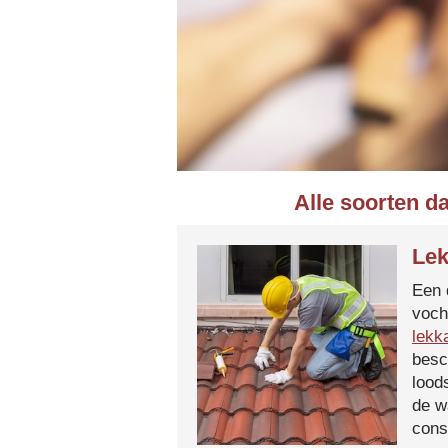
Alle soorten d
Lek
Een 
voch
lekk
besc
lood
de w
cons