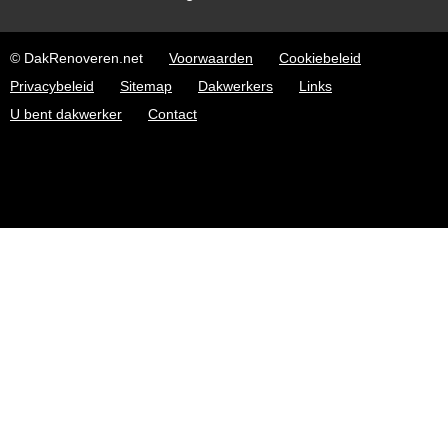
© DakRenoveren.net
Voorwaarden
Cookiebeleid
Privacybeleid
Sitemap
Dakwerkers
Links
U bent dakwerker
Contact