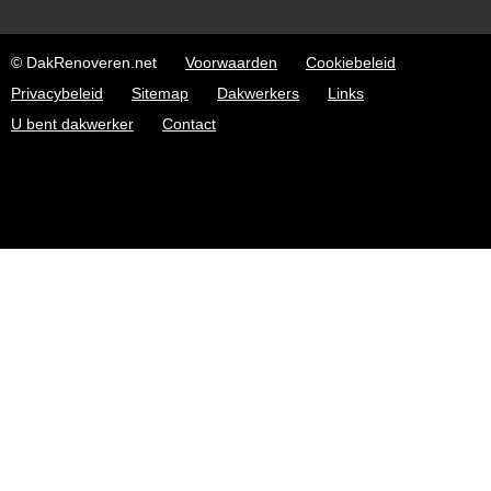
© DakRenoveren.net
Voorwaarden
Cookiebeleid
Privacybeleid
Sitemap
Dakwerkers
Links
U bent dakwerker
Contact