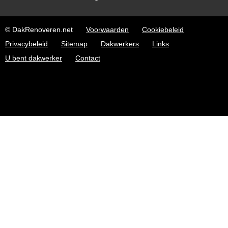
© DakRenoveren.net
Voorwaarden
Cookiebeleid
Privacybeleid
Sitemap
Dakwerkers
Links
U bent dakwerker
Contact