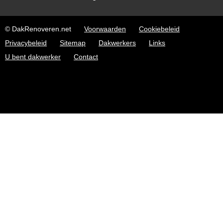
© DakRenoveren.net
Voorwaarden
Cookiebeleid
Privacybeleid
Sitemap
Dakwerkers
Links
U bent dakwerker
Contact