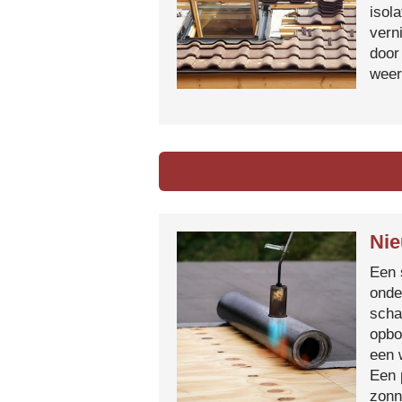
isol
vern
door
weer
Nie
Een 
onde
scha
opbo
een 
Een 
zonn