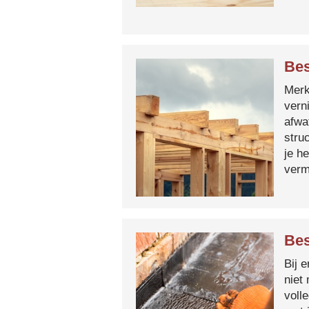
Bes
Merk 
vern
afwa
stru
je h
verm
Bes
Bij 
niet
voll