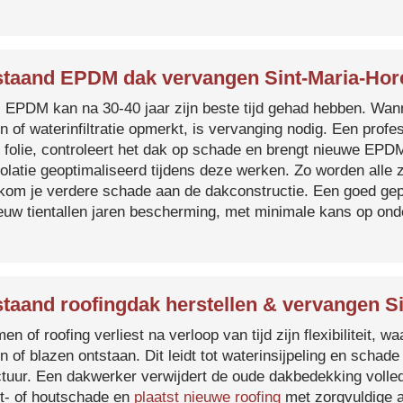
taand EPDM dak vervangen Sint-Maria-Hor
s EPDM kan na 30-40 jaar zijn beste tijd gehad hebben. Wa
n of waterinfiltratie opmerkt, is vervanging nodig. Een prof
 folie, controleert het dak op schade en brengt nieuwe EP
solatie geoptimaliseerd tijdens deze werken. Zo worden all
kom je verdere schade aan de dakconstructie. Een goed ge
euw tientallen jaren bescherming, met minimale kans op on
taand roofingdak herstellen & vervangen S
en of roofing verliest na verloop van tijd zijn flexibiliteit,
n of blazen ontstaan. Dit leidt tot waterinsijpeling en schade
ctuur. Een dakwerker verwijdert de oude dakbedekking volled
t- of houtschade en
plaatst nieuwe roofing
met zorgvuldige a