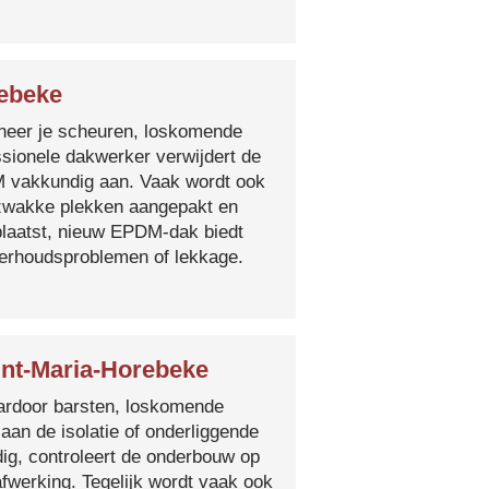
ebeke
nneer je scheuren, loskomende
essionele dakwerker verwijdert de
DM vakkundig aan. Vaak wordt ook
e zwakke plekken aangepakt en
plaatst, nieuw EPDM-dak biedt
derhoudsproblemen of lekkage.
int-Maria-Horebeke
 waardoor barsten, loskomende
 aan de isolatie of onderliggende
ig, controleert de onderbouw op
fwerking. Tegelijk wordt vaak ook