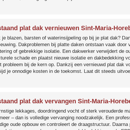
taand plat dak vernieuwen Sint-Maria-Hore
je blazen, barsten of waterinsijpeling op bij je plat dak? Dan
ieuwing. Dakproblemen bij platte daken ontstaan vaak door 
tering of gebrekkige isolatie. Een dakwerker verwijdert de o
cturele schade en plaatst nieuwe isolatie en dakbedekking v
et probleem bij de kern op. Dankzij een vernieuwd plat dak 
ijd je onnodige kosten in de toekomst. Laat dit steeds uitv
taand plat dak vervangen Sint-Maria-Horeb
ernstige lekkages, doordringend vocht of sterk verouderde mat
 meer – dan is volledige vervanging noodzakelijk. Een profes
edige oude opbouw en controleert de draagstructuur. Daarna 