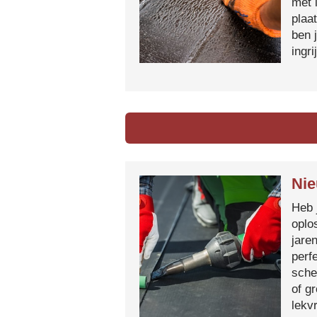
met 
plaa
ben 
ingr
Nie
Heb 
oplo
jare
perf
sche
of g
lekvr