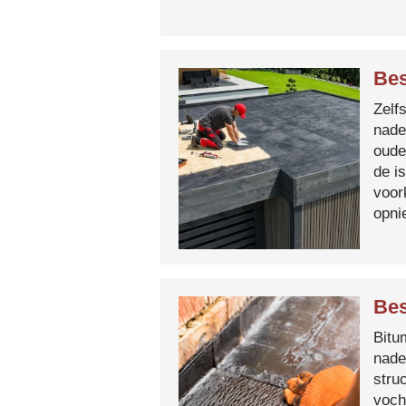
Bes
Zelf
nade
oude
de i
voor
opni
Bes
Bitum
nade
stru
voch