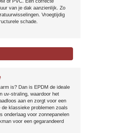
DM of PVC. Een correcte
ur van je dak aanzienlijk. Zo
atuurwisselingen. Vroegtijdig
tructurele schade.
e
sarm is? Dan is EPDM de ideale
 uv-straling, waardoor het
naadloos aan en zorgt voor een
e de klassieke problemen zoals
ls onderlaag voor zonnepanelen
vakman voor een gegarandeerd