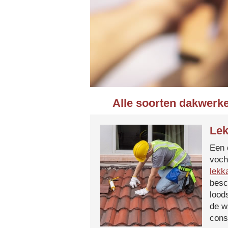
Alle soorten dakwerke
Lek
Een 
voch
lekk
besc
lood
de w
cons