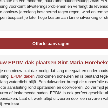
isolatie en een moderne, duurzame dakbedekking zoals EP
tsing voorkomt afwateringsproblemen en verlengt de levensdu
je opnieuw jarenlang beschermd tegen regen, wind en temper
ijpen bespaart je later hoge kosten aan binnenafwerking of s
Offerte aanvragen
uw EPDM dak plaatsen Sint-Maria-Horebek
je een nieuw plat dak nodig dat lang meegaat en onderhoud
ssing.
EPDM daken
voorkomen scheuren en is bestand tegen
nlang waterdicht blijft. Een dakwerker brengt de rubberfolie 
ecte aansluiting rond opstanden en doorvoeren. Zo vermijd j
uren of loskomende naden. EPDM is ook perfect geschikt a
roendaken. Laat dit werk altijd uitvoeren door een ervaren 
ij resultaat.