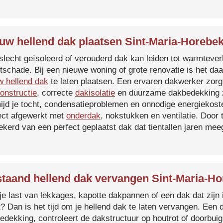
uw hellend dak plaatsen Sint-Maria-Horebe
slecht geïsoleerd of verouderd dak kan leiden tot warmtever
tschade. Bij een nieuwe woning of grote renovatie is het da
w hellend dak
te laten plaatsen. Een ervaren dakwerker zorg
onstructie
, correcte
dakisolatie
en duurzame dakbedekking z
ijd je tocht, condensatieproblemen en onnodige energiekost
ect afgewerkt met
onderdak
, nokstukken en ventilatie. Door
ekerd van een perfect geplaatst dak dat tientallen jaren me
taand hellend dak vervangen Sint-Maria-H
je last van lekkages, kapotte dakpannen of een dak dat zijn 
t? Dan is het tijd om je hellend dak te laten vervangen. Een
edekking, controleert de dakstructuur op houtrot of doorbui