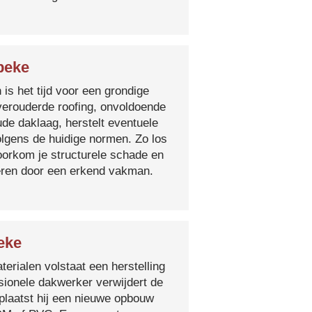
beke
 is het tijd voor een grondige
verouderde roofing, onvoldoende
ude daklaag, herstelt eventuele
olgens de huidige normen. Zo los
voorkom je structurele schade en
oeren door een erkend vakman.
eke
erialen volstaat een herstelling
sionele dakwerker verwijdert de
plaatst hij een nieuwe opbouw