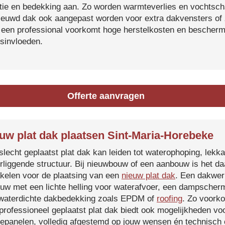
atie en bedekking aan. Zo worden warmteverlies en vochtsc
ieuwd dak ook aangepast worden voor extra dakvensters o
 een professional voorkomt hoge herstelkosten en beschermt
sinvloeden.
Offerte aanvragen
uw plat dak plaatsen Sint-Maria-Horebeke
slecht geplaatst plat dak kan leiden tot waterophoping, lek
rliggende structuur. Bij nieuwbouw of een aanbouw is het d
kelen voor de plaatsing van een
nieuw plat dak
. Een dakwer
uw met een lichte helling voor waterafvoer, een dampscherm
waterdichte dakbedekking zoals EPDM of
roofing
. Zo voorko
professioneel geplaatst plat dak biedt ook mogelijkheden voo
epanelen, volledig afgestemd op jouw wensen én technisch c