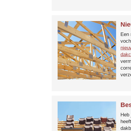
Nie
Een 
voch
nieu
dakc
verm
corr
verz
Bes
Heb 
heef
dakb