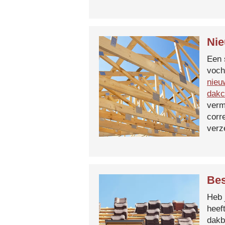
Nie
Een 
voch
nieu
dakc
verm
corr
verz
Bes
Heb 
heef
dakb