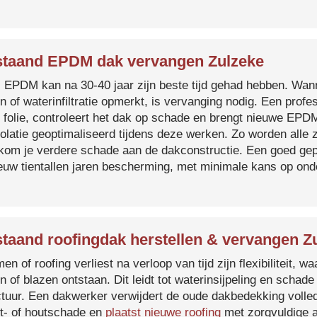
taand EPDM dak vervangen Zulzeke
s EPDM kan na 30-40 jaar zijn beste tijd gehad hebben. Wa
n of waterinfiltratie opmerkt, is vervanging nodig. Een prof
 folie, controleert het dak op schade en brengt nieuwe EP
solatie geoptimaliseerd tijdens deze werken. Zo worden all
kom je verdere schade aan de dakconstructie. Een goed ge
euw tientallen jaren bescherming, met minimale kans op on
taand roofingdak herstellen & vervangen Z
en of roofing verliest na verloop van tijd zijn flexibiliteit,
n of blazen ontstaan. Dit leidt tot waterinsijpeling en schade
ctuur. Een dakwerker verwijdert de oude dakbedekking volled
t- of houtschade en
plaatst nieuwe roofing
met zorgvuldige a