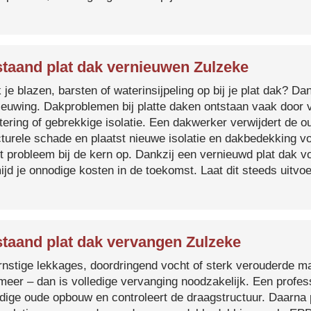
taand plat dak vernieuwen Zulzeke
je blazen, barsten of waterinsijpeling op bij je plat dak? Dan
ieuwing. Dakproblemen bij platte daken ontstaan vaak door 
tering of gebrekkige isolatie. Een dakwerker verwijdert de o
cturele schade en plaatst nieuwe isolatie en dakbedekking v
et probleem bij de kern op. Dankzij een vernieuwd plat dak 
ijd je onnodige kosten in de toekomst. Laat dit steeds uitv
taand plat dak vervangen Zulzeke
ernstige lekkages, doordringend vocht of sterk verouderde mat
 meer – dan is volledige vervanging noodzakelijk. Een profes
edige oude opbouw en controleert de draagstructuur. Daarna 