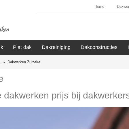
Home
Dakwe
ak
Plat dak
Dakreiniging
Dakconstructies
s
Dakwerken Zulzeke
e
e dakwerken prijs bij dakwerker