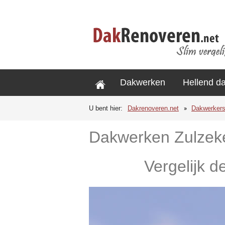
Dakwerken
Hellend d
U bent hier:
Dakrenoveren.net
Dakwerker
Dakwerken Zulzek
Vergelijk d