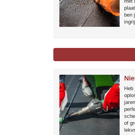
met 
plaa
ben 
ingr
Nie
Heb 
oplo
jare
perf
sche
of g
lekvr