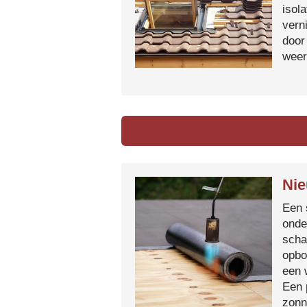
isol
vern
door
weer
Nie
Een 
onde
scha
opbo
een 
Een 
zonn