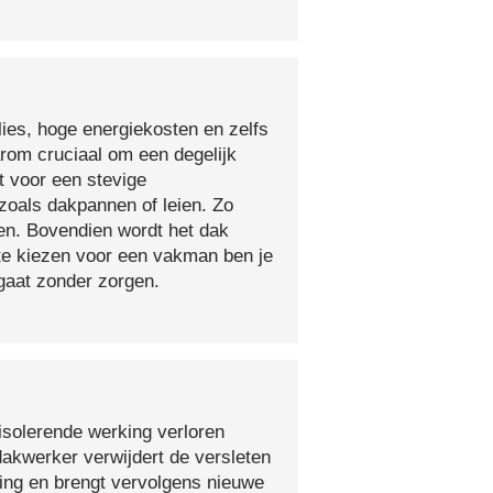
lies, hoge energiekosten en zelfs
arom cruciaal om een degelijk
t voor een stevige
oals dakpannen of leien. Zo
en. Bovendien wordt het dak
 te kiezen voor een vakman ben je
egaat zonder zorgen.
isolerende werking verloren
 dakwerker verwijdert de versleten
ging en brengt vervolgens nieuwe