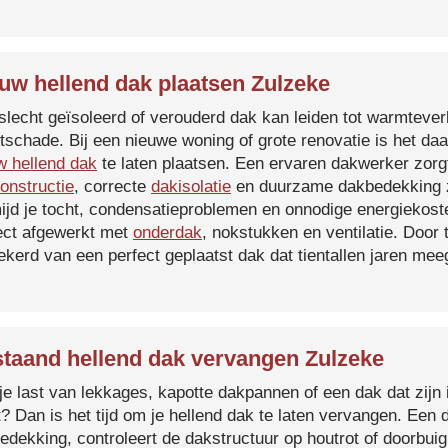
uw hellend dak plaatsen Zulzeke
slecht geïsoleerd of verouderd dak kan leiden tot warmtever
tschade. Bij een nieuwe woning of grote renovatie is het da
w hellend dak
te laten plaatsen. Een ervaren dakwerker zorg
onstructie
, correcte
dakisolatie
en duurzame dakbedekking z
ijd je tocht, condensatieproblemen en onnodige energiekost
ect afgewerkt met
onderdak
, nokstukken en ventilatie. Door
ekerd van een perfect geplaatst dak dat tientallen jaren me
taand hellend dak vervangen Zulzeke
je last van lekkages, kapotte dakpannen of een dak dat zijn 
t? Dan is het tijd om je hellend dak te laten vervangen. Een
edekking, controleert de dakstructuur op houtrot of doorbui