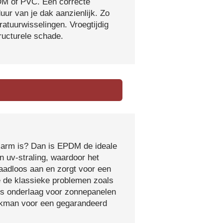
DM of PVC. Een correcte
ur van je dak aanzienlijk. Zo
atuurwisselingen. Vroegtijdig
tructurele schade.
sarm is? Dan is EPDM de ideale
 uv-straling, waardoor het
naadloos aan en zorgt voor een
e de klassieke problemen zoals
ls onderlaag voor zonnepanelen
vakman voor een gegarandeerd