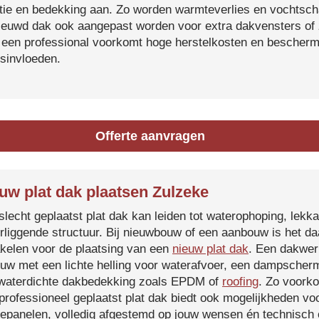
atie en bedekking aan. Zo worden warmteverlies en vochtsc
ieuwd dak ook aangepast worden voor extra dakvensters o
 een professional voorkomt hoge herstelkosten en beschermt
sinvloeden.
Offerte aanvragen
uw plat dak plaatsen Zulzeke
slecht geplaatst plat dak kan leiden tot waterophoping, lek
rliggende structuur. Bij nieuwbouw of een aanbouw is het d
kelen voor de plaatsing van een
nieuw plat dak
. Een dakwer
uw met een lichte helling voor waterafvoer, een dampscherm
waterdichte dakbedekking zoals EPDM of
roofing
. Zo voorko
professioneel geplaatst plat dak biedt ook mogelijkheden voo
epanelen, volledig afgestemd op jouw wensen én technisch c