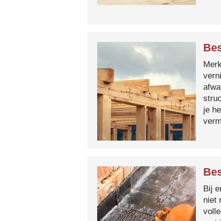
Bes
Merk 
vern
afwa
stru
je h
verm
Bes
Bij 
niet
voll