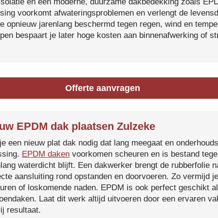
isolatie en een moderne, duurzame dakbedekking zoals EP
tsing voorkomt afwateringsproblemen en verlengt de levensdu
je opnieuw jarenlang beschermd tegen regen, wind en temper
ijpen bespaart je later hoge kosten aan binnenafwerking of s
Offerte aanvragen
uw EPDM dak plaatsen Zulzeke
je een nieuw plat dak nodig dat lang meegaat en onderhoud
ssing.
EPDM daken
voorkomen scheuren en is bestand tegen
nlang waterdicht blijft. Een dakwerker brengt de rubberfolie 
ecte aansluiting rond opstanden en doorvoeren. Zo vermijd j
uren of loskomende naden. EPDM is ook perfect geschikt a
roendaken. Laat dit werk altijd uitvoeren door een ervaren 
ij resultaat.