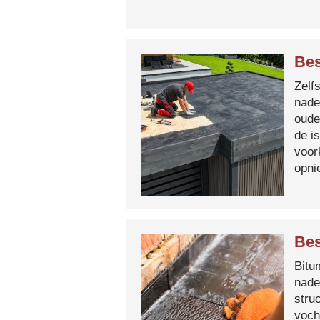
Bes
Zelf
nade
oude
de i
voor
opni
Bes
Bitum
nade
stru
voch