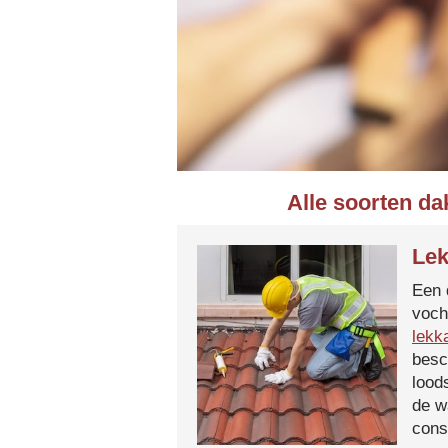
Alle soorten da
Lek
Een 
voch
lekk
besc
lood
de w
cons