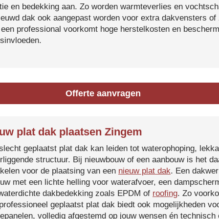
atie en bedekking aan. Zo worden warmteverlies en vochtsc
ieuwd dak ook aangepast worden voor extra dakvensters o
 een professional voorkomt hoge herstelkosten en beschermt
sinvloeden.
Offerte aanvragen
uw plat dak plaatsen Zingem
slecht geplaatst plat dak kan leiden tot waterophoping, lek
rliggende structuur. Bij nieuwbouw of een aanbouw is het d
kelen voor de plaatsing van een
nieuw plat dak
. Een dakwer
uw met een lichte helling voor waterafvoer, een dampscherm
waterdichte dakbedekking zoals EPDM of
roofing
. Zo voorko
professioneel geplaatst plat dak biedt ook mogelijkheden voo
epanelen, volledig afgestemd op jouw wensen én technisch c