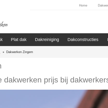
Home
Dakwe
ak
Plat dak
Dakreiniging
Dakconstructies
s
Dakwerken Zingem
m
de dakwerken prijs bij dakwerker