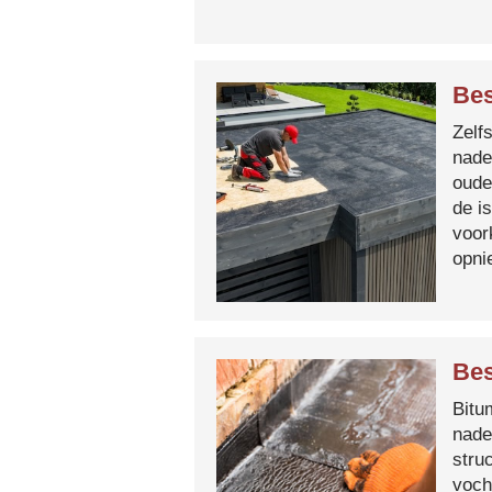
Bes
Zelf
nade
oude
de i
voor
opni
Bes
Bitum
nade
stru
voch