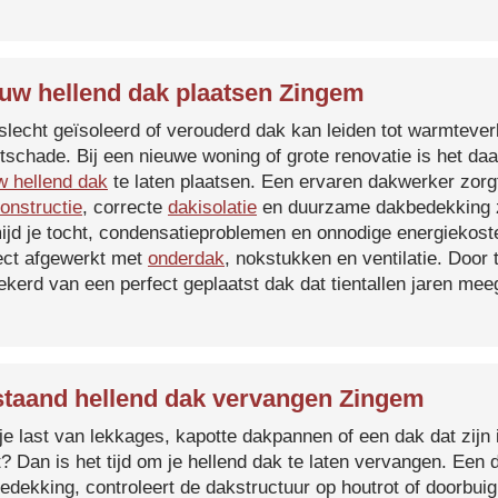
uw hellend dak plaatsen Zingem
slecht geïsoleerd of verouderd dak kan leiden tot warmtever
tschade. Bij een nieuwe woning of grote renovatie is het da
w hellend dak
te laten plaatsen. Een ervaren dakwerker zorg
onstructie
, correcte
dakisolatie
en duurzame dakbedekking z
ijd je tocht, condensatieproblemen en onnodige energiekost
ect afgewerkt met
onderdak
, nokstukken en ventilatie. Door
ekerd van een perfect geplaatst dak dat tientallen jaren me
taand hellend dak vervangen Zingem
je last van lekkages, kapotte dakpannen of een dak dat zijn 
t? Dan is het tijd om je hellend dak te laten vervangen. Een
edekking, controleert de dakstructuur op houtrot of doorbui