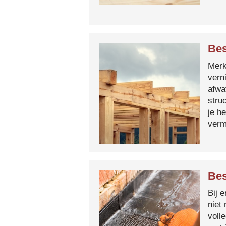
Bes
Merk 
vern
afwa
stru
je h
verm
Bes
Bij 
niet
voll