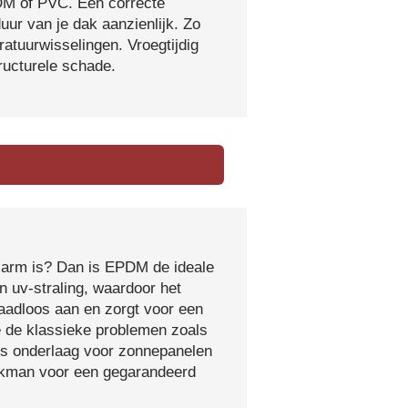
DM of PVC. Een correcte
ur van je dak aanzienlijk. Zo
atuurwisselingen. Vroegtijdig
tructurele schade.
sarm is? Dan is EPDM de ideale
 uv-straling, waardoor het
naadloos aan en zorgt voor een
e de klassieke problemen zoals
ls onderlaag voor zonnepanelen
vakman voor een gegarandeerd