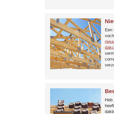
Nie
Een 
voch
nieu
dakc
verm
corr
verz
Bes
Heb 
heef
dakb