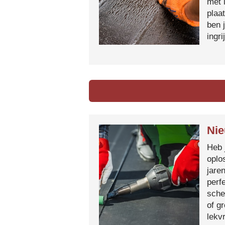
met 
plaa
ben 
ingr
Nie
Heb 
oplo
jare
perf
sche
of g
lekvr