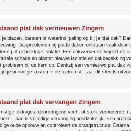
taand plat dak vernieuwen Zingem
je blazen, barsten of waterinsijpeling op bij je plat dak? Dan
ieuwing. Dakproblemen bij platte daken ontstaan vaak door 
tering of gebrekkige isolatie. Een dakwerker verwijdert de o
cturele schade en plaatst nieuwe isolatie en dakbedekking v
et probleem bij de kern op. Dankzij een vernieuwd plat dak 
ijd je onnodige kosten in de toekomst. Laat dit steeds uitv
taand plat dak vervangen Zingem
ernstige lekkages, doordringend vocht of sterk verouderde mat
 meer – dan is volledige vervanging noodzakelijk. Een profes
edige oude opbouw en controleert de draagstructuur. Daarna 