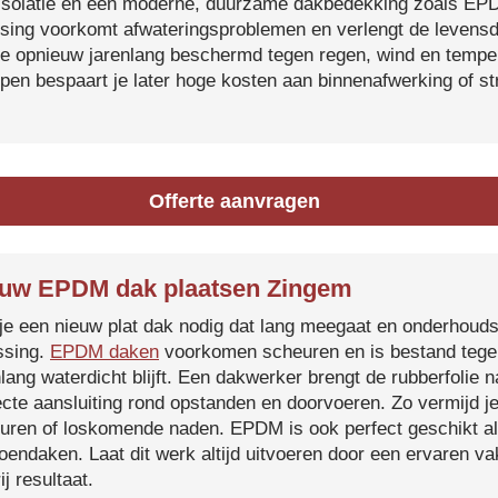
isolatie en een moderne, duurzame dakbedekking zoals EP
tsing voorkomt afwateringsproblemen en verlengt de levensdu
je opnieuw jarenlang beschermd tegen regen, wind en temper
ijpen bespaart je later hoge kosten aan binnenafwerking of s
Offerte aanvragen
uw EPDM dak plaatsen Zingem
je een nieuw plat dak nodig dat lang meegaat en onderhoud
ssing.
EPDM daken
voorkomen scheuren en is bestand tegen
nlang waterdicht blijft. Een dakwerker brengt de rubberfolie 
ecte aansluiting rond opstanden en doorvoeren. Zo vermijd j
uren of loskomende naden. EPDM is ook perfect geschikt a
roendaken. Laat dit werk altijd uitvoeren door een ervaren 
ij resultaat.