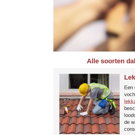
Alle soorten da
Lek
Een 
voch
lekk
besc
lood
de w
cons