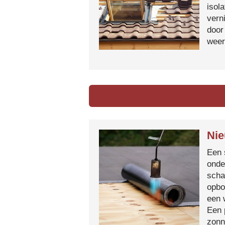
isol
vern
door
weer
Nie
Een 
onde
scha
opbo
een 
Een 
zonn