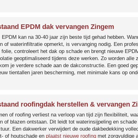
taand EPDM dak vervangen Zingem
s EPDM kan na 30-40 jaar zijn beste tijd gehad hebben. Wa
n of waterinfiltratie opmerkt, is vervanging nodig. Een prof
 folie, controleert het dak op schade en brengt nieuwe EP
solatie geoptimaliseerd tijdens deze werken. Zo worden all
kom je verdere schade aan de dakconstructie. Een goed ge
euw tientallen jaren bescherming, met minimale kans op on
taand roofingdak herstellen & vervangen 
en of roofing verliest na verloop van tijd zijn flexibiliteit,
n of blazen ontstaan. Dit leidt tot waterinsijpeling en schade
ctuur. Een dakwerker verwijdert de oude dakbedekking volled
t- of houtschade en
plaatst nieuwe roofing
met zorgvuldige a