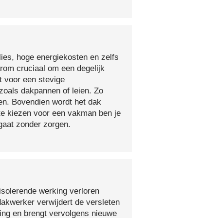
lies, hoge energiekosten en zelfs
arom cruciaal om een degelijk
t voor een stevige
oals dakpannen of leien. Zo
en. Bovendien wordt het dak
 te kiezen voor een vakman ben je
egaat zonder zorgen.
isolerende werking verloren
 dakwerker verwijdert de versleten
ging en brengt vervolgens nieuwe