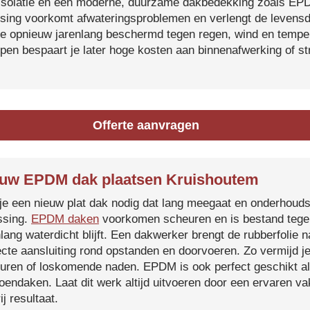
isolatie en een moderne, duurzame dakbedekking zoals EP
tsing voorkomt afwateringsproblemen en verlengt de levensdu
je opnieuw jarenlang beschermd tegen regen, wind en temper
ijpen bespaart je later hoge kosten aan binnenafwerking of s
Offerte aanvragen
uw EPDM dak plaatsen Kruishoutem
je een nieuw plat dak nodig dat lang meegaat en onderhoud
ssing.
EPDM daken
voorkomen scheuren en is bestand tegen
nlang waterdicht blijft. Een dakwerker brengt de rubberfolie 
ecte aansluiting rond opstanden en doorvoeren. Zo vermijd j
uren of loskomende naden. EPDM is ook perfect geschikt a
roendaken. Laat dit werk altijd uitvoeren door een ervaren 
ij resultaat.