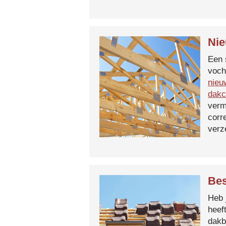
Nie
Een 
voch
nieu
dakc
verm
corr
verz
Bes
Heb 
heef
dakb