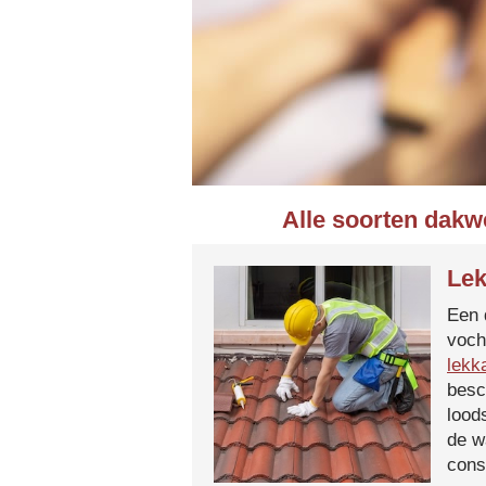
Alle soorten dakw
Lek
Een 
voch
lekk
besc
lood
de w
cons