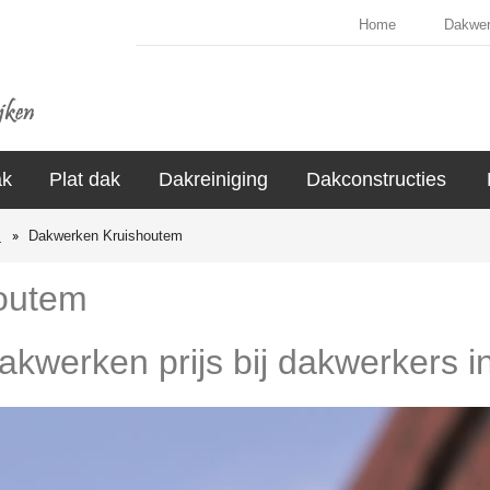
Home
Dakwe
ak
Plat dak
Dakreiniging
Dakconstructies
s
Dakwerken Kruishoutem
outem
dakwerken prijs bij dakwerkers 