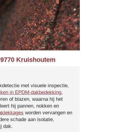
n 9770 Kruishoutem
kdetectie met visuele inspectie,
kken in EPDM-dakbedekking
,
ren of blazen, waarna hij het
leert hij pannen, nokken en
aklekkages
worden vervangen en
ere schade aan isolatie,
j dak.