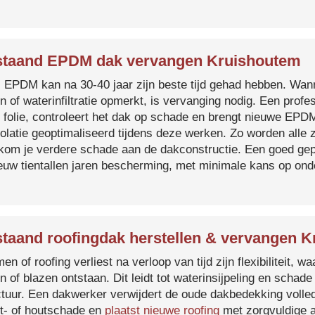
taand EPDM dak vervangen Kruishoutem
s EPDM kan na 30-40 jaar zijn beste tijd gehad hebben. Wa
n of waterinfiltratie opmerkt, is vervanging nodig. Een prof
 folie, controleert het dak op schade en brengt nieuwe EP
solatie geoptimaliseerd tijdens deze werken. Zo worden all
kom je verdere schade aan de dakconstructie. Een goed ge
euw tientallen jaren bescherming, met minimale kans op on
taand roofingdak herstellen & vervangen 
en of roofing verliest na verloop van tijd zijn flexibiliteit,
n of blazen ontstaan. Dit leidt tot waterinsijpeling en schade
ctuur. Een dakwerker verwijdert de oude dakbedekking volled
t- of houtschade en
plaatst nieuwe roofing
met zorgvuldige a