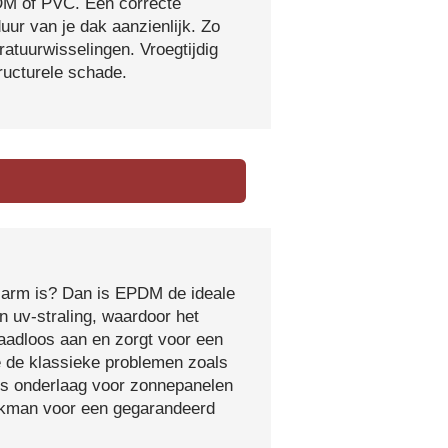
DM of PVC. Een correcte
ur van je dak aanzienlijk. Zo
atuurwisselingen. Vroegtijdig
tructurele schade.
sarm is? Dan is EPDM de ideale
 uv-straling, waardoor het
naadloos aan en zorgt voor een
e de klassieke problemen zoals
ls onderlaag voor zonnepanelen
vakman voor een gegarandeerd