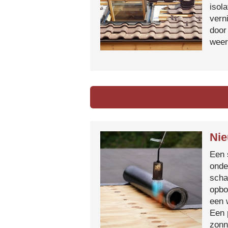
isol
vern
door
weer
Nie
Een 
onde
scha
opbo
een 
Een 
zonn