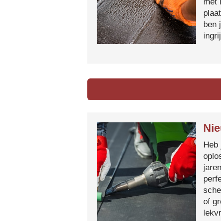
met 
plaa
ben 
ingr
Nie
Heb 
oplo
jare
perf
sche
of g
lekvr