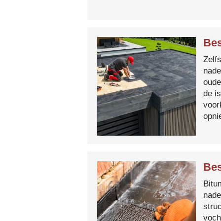
Bes
Zelf
nade
oude
de i
voor
opni
Bes
Bitum
nade
stru
voch