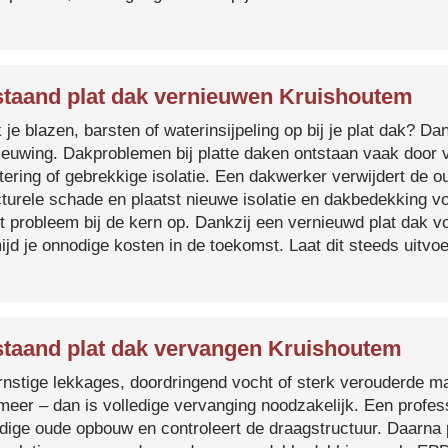
taand plat dak vernieuwen Kruishoutem
je blazen, barsten of waterinsijpeling op bij je plat dak? Dan
ieuwing. Dakproblemen bij platte daken ontstaan vaak door 
tering of gebrekkige isolatie. Een dakwerker verwijdert de o
cturele schade en plaatst nieuwe isolatie en dakbedekking v
et probleem bij de kern op. Dankzij een vernieuwd plat dak 
ijd je onnodige kosten in de toekomst. Laat dit steeds uitv
taand plat dak vervangen Kruishoutem
ernstige lekkages, doordringend vocht of sterk verouderde mat
 meer – dan is volledige vervanging noodzakelijk. Een profes
edige oude opbouw en controleert de draagstructuur. Daarna 