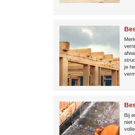
Bes
Merk 
vern
afwa
stru
je h
verm
Bes
Bij 
niet
voll