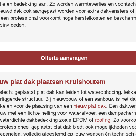
atie en bedekking aan. Zo worden warmteverlies en vochtsc
ieuwd dak ook aangepast worden voor extra dakvensters o
 een professional voorkomt hoge herstelkosten en beschermt
sinvloeden.
Offerte aanvragen
uw plat dak plaatsen Kruishoutem
slecht geplaatst plat dak kan leiden tot waterophoping, lek
rliggende structuur. Bij nieuwbouw of een aanbouw is het d
kelen voor de plaatsing van een
nieuw plat dak
. Een dakwer
uw met een lichte helling voor waterafvoer, een dampscherm
waterdichte dakbedekking zoals EPDM of
roofing
. Zo voorko
professioneel geplaatst plat dak biedt ook mogelijkheden voo
epanelen, volledig afgestemd op jouw wensen én technisch c