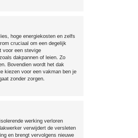
lies, hoge energiekosten en zelfs
arom cruciaal om een degelijk
t voor een stevige
oals dakpannen of leien. Zo
en. Bovendien wordt het dak
 te kiezen voor een vakman ben je
egaat zonder zorgen.
isolerende werking verloren
 dakwerker verwijdert de versleten
ging en brengt vervolgens nieuwe