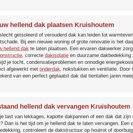
uw hellend dak plaatsen Kruishoutem
slecht geïsoleerd of verouderd dak kan leiden tot warmtever
tschade. Bij een nieuwe woning of grote renovatie is het da
w hellend dak
te laten plaatsen. Een ervaren dakwerker zorg
onstructie
, correcte
dakisolatie
en duurzame dakbedekking z
ijd je tocht, condensatieproblemen en onnodige energiekost
ect afgewerkt met
onderdak
, nokstukken en ventilatie. Door
ekerd van een perfect geplaatst dak dat tientallen jaren me
taand hellend dak vervangen Kruishoutem
je last van lekkages, kapotte dakpannen of een dak dat zijn 
t? Dan is het tijd om je hellend dak te laten vervangen. Een
edekking, controleert de dakstructuur op houtrot of doorbui