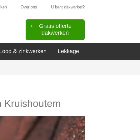
rken
Over ons
U bent dakwerker?
Gratis offerte
dakwerken
Lood & zinkwerken
Lekkage
in Kruishoutem