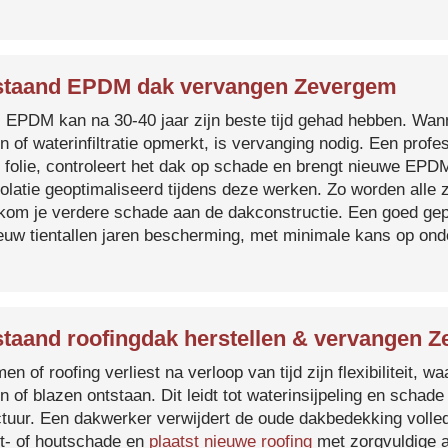
staand EPDM dak vervangen Zevergem
s EPDM kan na 30-40 jaar zijn beste tijd gehad hebben. Wa
n of waterinfiltratie opmerkt, is vervanging nodig. Een prof
 folie, controleert het dak op schade en brengt nieuwe EP
solatie geoptimaliseerd tijdens deze werken. Zo worden all
kom je verdere schade aan de dakconstructie. Een goed ge
euw tientallen jaren bescherming, met minimale kans op on
taand roofingdak herstellen & vervangen 
en of roofing verliest na verloop van tijd zijn flexibiliteit,
n of blazen ontstaan. Dit leidt tot waterinsijpeling en schade
ctuur. Een dakwerker verwijdert de oude dakbedekking volled
t- of houtschade en
plaatst nieuwe roofing
met zorgvuldige a