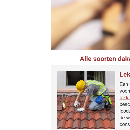
Alle soorten dak
Lek
Een 
voch
lekk
besc
lood
de w
cons