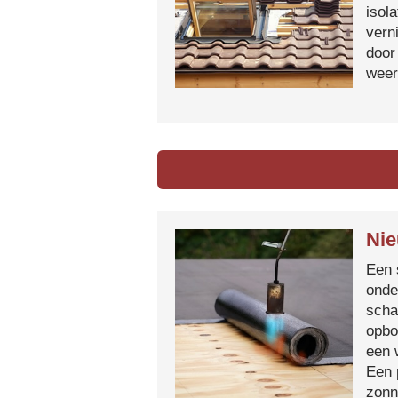
isol
vern
door
weer
Nie
Een 
onde
scha
opbo
een 
Een 
zonn