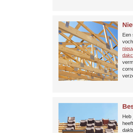
Nie
Een 
voch
nieu
dakc
verm
corr
verz
Bes
Heb 
heef
dakb