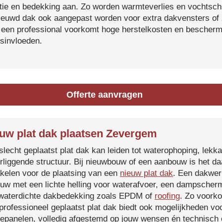
atie en bedekking aan. Zo worden warmteverlies en vochtsc
ieuwd dak ook aangepast worden voor extra dakvensters o
 een professional voorkomt hoge herstelkosten en beschermt
sinvloeden.
Offerte aanvragen
uw plat dak plaatsen Zevergem
slecht geplaatst plat dak kan leiden tot waterophoping, lek
rliggende structuur. Bij nieuwbouw of een aanbouw is het d
kelen voor de plaatsing van een
nieuw plat dak
. Een dakwer
uw met een lichte helling voor waterafvoer, een dampscherm
waterdichte dakbedekking zoals EPDM of
roofing
. Zo voorko
professioneel geplaatst plat dak biedt ook mogelijkheden voo
epanelen, volledig afgestemd op jouw wensen én technisch c