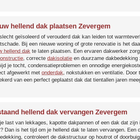
uw hellend dak plaatsen Zevergem
slecht geïsoleerd of verouderd dak kan leiden tot warmtever
tschade. Bij een nieuwe woning of grote renovatie is het da
w hellend dak
te laten plaatsen. Een ervaren dakwerker zorg
onstructie
, correcte
dakisolatie
en duurzame dakbedekking z
ijd je tocht, condensatieproblemen en onnodige energiekost
ect afgewerkt met
onderdak
, nokstukken en ventilatie. Door
ekerd van een perfect geplaatst dak dat tientallen jaren me
taand hellend dak vervangen Zevergem
je last van lekkages, kapotte dakpannen of een dak dat zijn 
t? Dan is het tijd om je hellend dak te laten vervangen. Een
edekking, controleert de dakstructuur op houtrot of doorbui