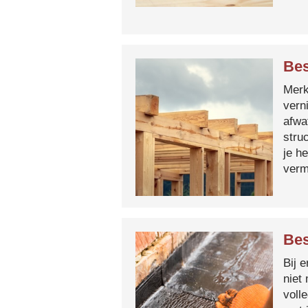
Bes
Merk 
vern
afwa
stru
je h
verm
Bes
Bij 
niet
voll