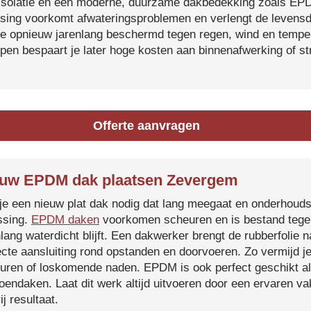
isolatie en een moderne, duurzame dakbedekking zoals EP
tsing voorkomt afwateringsproblemen en verlengt de levensdu
je opnieuw jarenlang beschermd tegen regen, wind en temper
ijpen bespaart je later hoge kosten aan binnenafwerking of s
Offerte aanvragen
uw EPDM dak plaatsen Zevergem
je een nieuw plat dak nodig dat lang meegaat en onderhoud
ssing.
EPDM daken
voorkomen scheuren en is bestand tegen
nlang waterdicht blijft. Een dakwerker brengt de rubberfolie 
ecte aansluiting rond opstanden en doorvoeren. Zo vermijd j
uren of loskomende naden. EPDM is ook perfect geschikt a
roendaken. Laat dit werk altijd uitvoeren door een ervaren 
ij resultaat.