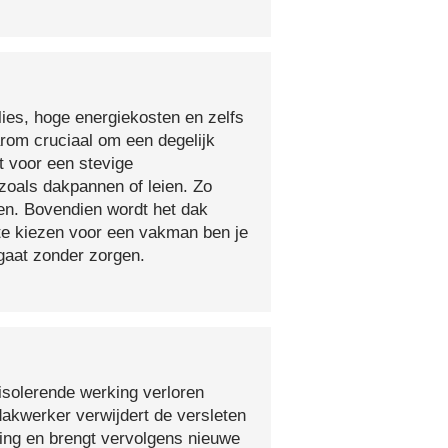
lies, hoge energiekosten en zelfs
arom cruciaal om een degelijk
t voor een stevige
oals dakpannen of leien. Zo
en. Bovendien wordt het dak
 te kiezen voor een vakman ben je
egaat zonder zorgen.
isolerende werking verloren
 dakwerker verwijdert de versleten
ging en brengt vervolgens nieuwe