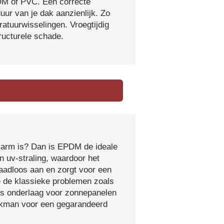
DM of PVC. Een correcte
ur van je dak aanzienlijk. Zo
atuurwisselingen. Vroegtijdig
tructurele schade.
sarm is? Dan is EPDM de ideale
 uv-straling, waardoor het
naadloos aan en zorgt voor een
e de klassieke problemen zoals
ls onderlaag voor zonnepanelen
vakman voor een gegarandeerd