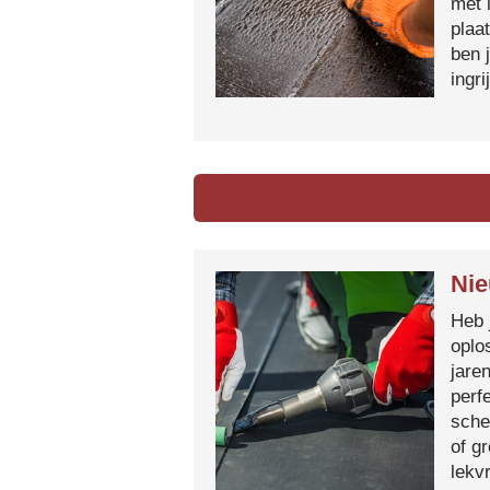
met 
plaa
ben 
ingr
Nie
Heb 
oplo
jare
perf
sche
of g
lekvr