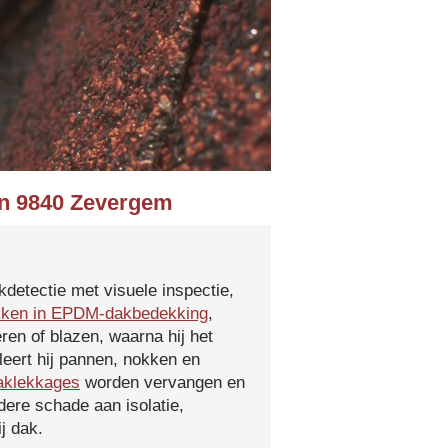
 in 9840 Zevergem
kdetectie met visuele inspectie,
kken in EPDM-dakbedekking
,
ren of blazen, waarna hij het
leert hij pannen, nokken en
aklekkages
worden vervangen en
ere schade aan isolatie,
j dak.