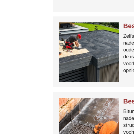
Be
Zelf
nade
oude
de i
voor
opni
Bes
Bitum
nade
stru
voch