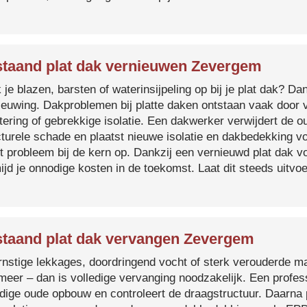
taand plat dak vernieuwen Zevergem
je blazen, barsten of waterinsijpeling op bij je plat dak? Dan
ieuwing. Dakproblemen bij platte daken ontstaan vaak door 
tering of gebrekkige isolatie. Een dakwerker verwijdert de o
cturele schade en plaatst nieuwe isolatie en dakbedekking v
et probleem bij de kern op. Dankzij een vernieuwd plat dak 
ijd je onnodige kosten in de toekomst. Laat dit steeds uitv
taand plat dak vervangen Zevergem
ernstige lekkages, doordringend vocht of sterk verouderde mat
 meer – dan is volledige vervanging noodzakelijk. Een profes
edige oude opbouw en controleert de draagstructuur. Daarna 