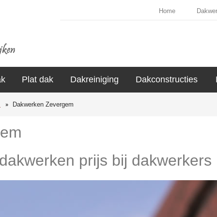
Home
Dakwe
ak
Plat dak
Dakreiniging
Dakconstructies
s
Dakwerken Zevergem
gem
 dakwerken prijs bij dakwerker