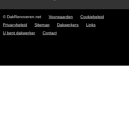
© DakRenoveren.net
Voorwaarden
Cookiebeleid
Privacybeleid
Sitemap
Dakwerkers
Links
U bent dakwerker
Contact