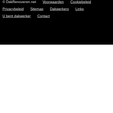
© DakRenoveren.net
Voorwaarden
Cookiebeleid
Privacybeleid
Sitemap
Dakwerkers
Links
U bent dakwerker
Contact