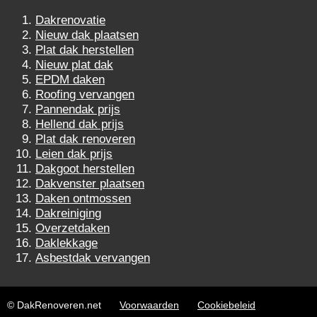
Dakrenovatie
Nieuw dak plaatsen
Plat dak herstellen
Nieuw plat dak
EPDM daken
Roofing vervangen
Pannendak prijs
Hellend dak prijs
Plat dak renoveren
Leien dak prijs
Dakgoot herstellen
Dakvenster plaatsen
Daken ontmossen
Dakreiniging
Overzetdaken
Daklekkage
Asbestdak vervangen
© DakRenoveren.net
Voorwaarden
Cookiebeleid