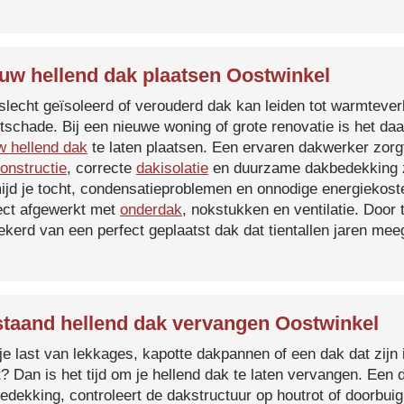
uw hellend dak plaatsen Oostwinkel
slecht geïsoleerd of verouderd dak kan leiden tot warmtever
tschade. Bij een nieuwe woning of grote renovatie is het da
w hellend dak
te laten plaatsen. Een ervaren dakwerker zorg
onstructie
, correcte
dakisolatie
en duurzame dakbedekking z
ijd je tocht, condensatieproblemen en onnodige energiekost
ect afgewerkt met
onderdak
, nokstukken en ventilatie. Door
ekerd van een perfect geplaatst dak dat tientallen jaren me
taand hellend dak vervangen Oostwinkel
je last van lekkages, kapotte dakpannen of een dak dat zijn 
t? Dan is het tijd om je hellend dak te laten vervangen. Een
edekking, controleert de dakstructuur op houtrot of doorbui