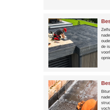
Bes
Zelf
nade
oude
de i
voor
opni
Bes
Bitum
nade
stru
voch