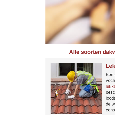
Alle soorten dak
Lek
Een 
voch
lekk
besc
lood
de w
cons