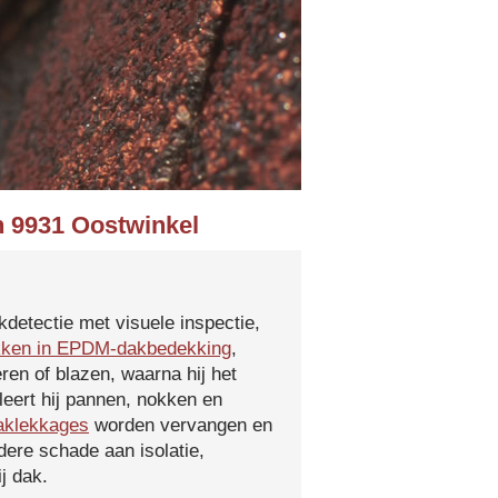
n 9931 Oostwinkel
kdetectie met visuele inspectie,
kken in EPDM-dakbedekking
,
ren of blazen, waarna hij het
leert hij pannen, nokken en
aklekkages
worden vervangen en
ere schade aan isolatie,
j dak.