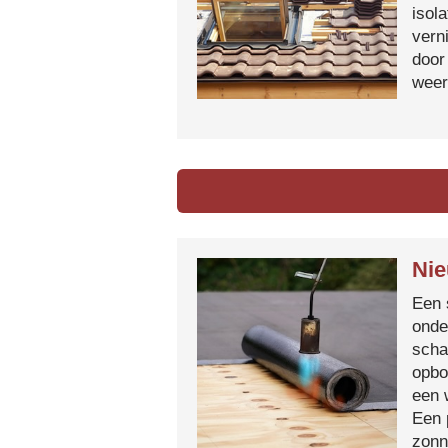
isol
vern
door
weer
Nie
Een 
onde
scha
opbo
een 
Een 
zonn