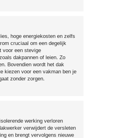
lies, hoge energiekosten en zelfs
arom cruciaal om een degelijk
t voor een stevige
oals dakpannen of leien. Zo
en. Bovendien wordt het dak
 te kiezen voor een vakman ben je
egaat zonder zorgen.
isolerende werking verloren
 dakwerker verwijdert de versleten
ging en brengt vervolgens nieuwe