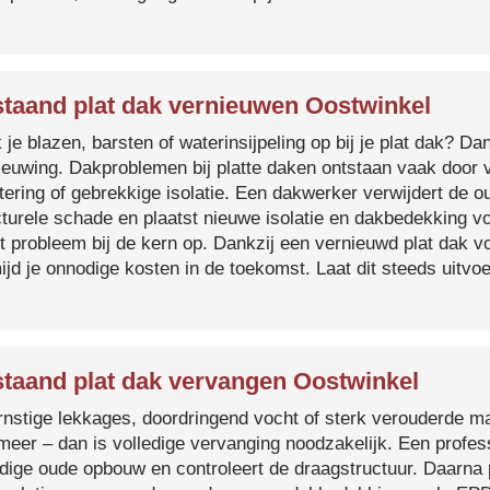
taand plat dak vernieuwen Oostwinkel
je blazen, barsten of waterinsijpeling op bij je plat dak? Dan
ieuwing. Dakproblemen bij platte daken ontstaan vaak door 
tering of gebrekkige isolatie. Een dakwerker verwijdert de o
cturele schade en plaatst nieuwe isolatie en dakbedekking v
et probleem bij de kern op. Dankzij een vernieuwd plat dak 
ijd je onnodige kosten in de toekomst. Laat dit steeds uitv
taand plat dak vervangen Oostwinkel
ernstige lekkages, doordringend vocht of sterk verouderde mat
 meer – dan is volledige vervanging noodzakelijk. Een profes
edige oude opbouw en controleert de draagstructuur. Daarna 