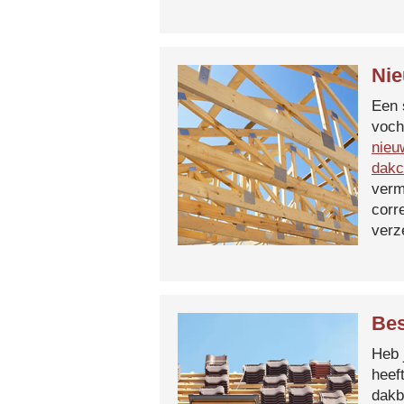
Nie
Een 
voch
nieu
dakc
verm
corr
verz
Bes
Heb 
heef
dakb