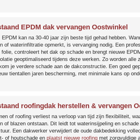
taand EPDM dak vervangen Oostwinkel
s EPDM kan na 30-40 jaar zijn beste tijd gehad hebben. Wa
n of waterinfiltratie opmerkt, is vervanging nodig. Een prof
 folie, controleert het dak op schade en brengt nieuwe EP
solatie geoptimaliseerd tijdens deze werken. Zo worden all
kom je verdere schade aan de dakconstructie. Een goed ge
euw tientallen jaren bescherming, met minimale kans op on
taand roofingdak herstellen & vervangen O
en of roofing verliest na verloop van tijd zijn flexibiliteit,
n of blazen ontstaan. Dit leidt tot waterinsijpeling en schade
ctuur. Een dakwerker verwijdert de oude dakbedekking volled
t- of houtschade en
plaatst nieuwe roofing
met zorgvuldige a