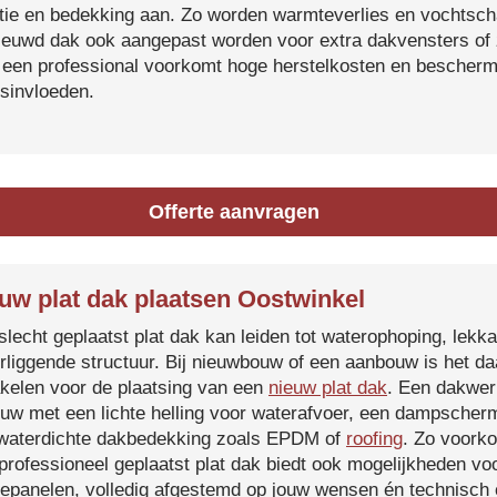
atie en bedekking aan. Zo worden warmteverlies en vochtsc
ieuwd dak ook aangepast worden voor extra dakvensters o
 een professional voorkomt hoge herstelkosten en beschermt
sinvloeden.
Offerte aanvragen
uw plat dak plaatsen Oostwinkel
slecht geplaatst plat dak kan leiden tot waterophoping, lek
rliggende structuur. Bij nieuwbouw of een aanbouw is het d
kelen voor de plaatsing van een
nieuw plat dak
. Een dakwer
uw met een lichte helling voor waterafvoer, een dampscherm
waterdichte dakbedekking zoals EPDM of
roofing
. Zo voorko
professioneel geplaatst plat dak biedt ook mogelijkheden voo
epanelen, volledig afgestemd op jouw wensen én technisch c