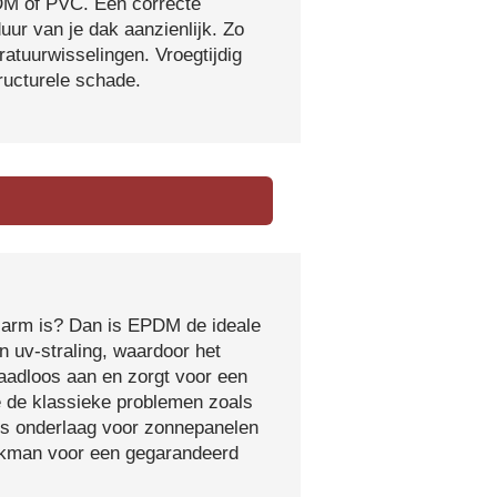
DM of PVC. Een correcte
ur van je dak aanzienlijk. Zo
atuurwisselingen. Vroegtijdig
tructurele schade.
sarm is? Dan is EPDM de ideale
 uv-straling, waardoor het
naadloos aan en zorgt voor een
e de klassieke problemen zoals
ls onderlaag voor zonnepanelen
vakman voor een gegarandeerd