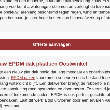
isolatie en een moderne, duurzame dakbedekking zoals EP
tsing voorkomt afwateringsproblemen en verlengt de levensdu
je opnieuw jarenlang beschermd tegen regen, wind en temper
ijpen bespaart je later hoge kosten aan binnenafwerking of s
Offerte aanvragen
uw EPDM dak plaatsen Oostwinkel
je een nieuw plat dak nodig dat lang meegaat en onderhoud
ssing.
EPDM daken
voorkomen scheuren en is bestand tegen
nlang waterdicht blijft. Een dakwerker brengt de rubberfolie 
ecte aansluiting rond opstanden en doorvoeren. Zo vermijd j
uren of loskomende naden. EPDM is ook perfect geschikt a
roendaken. Laat dit werk altijd uitvoeren door een ervaren 
ij resultaat.