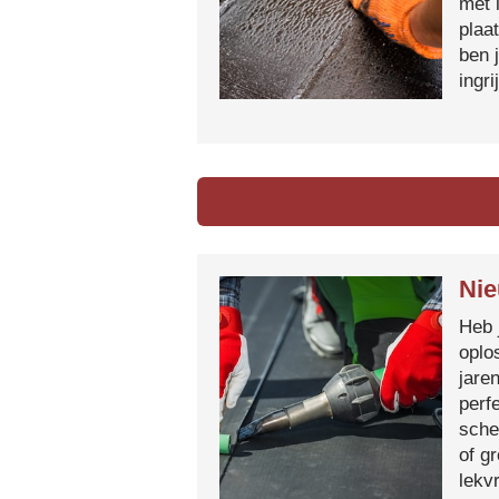
met 
plaa
ben 
ingr
Nie
Heb 
oplo
jare
perf
sche
of g
lekvr