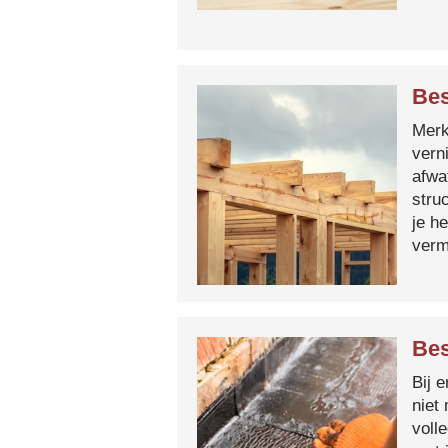
Bes
Merk 
vern
afwa
stru
je h
verm
Bes
Bij 
niet
voll