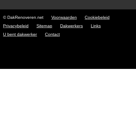
© DakRenoveren.net
Voorwaarden
Cookiebeleid
Privacybeleid
Sitemap
Dakwerkers
Links
U bent dakwerker
Contact